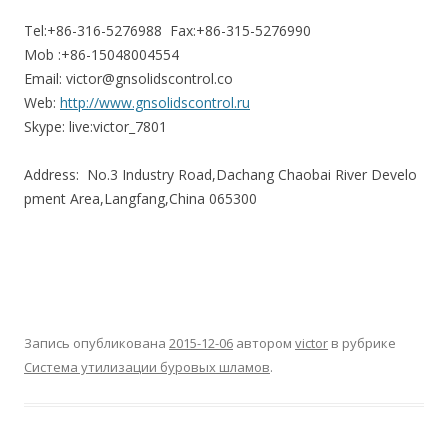
Tel:+86-316-5276988 Fax:+86-315-5276990
Mob :+86-15048004554
Email: victor@gnsolidscontrol.co
Web:
http://www.gnsolidscontrol.ru
Skype: live:victor_7801
Address: No.3 Industry Road,Dachang Chaobai River Develo
pment Area,Langfang,China 065300
Запись опубликована
2015-12-06
автором
victor
в рубрике
Система утилизации буровых шламов
.