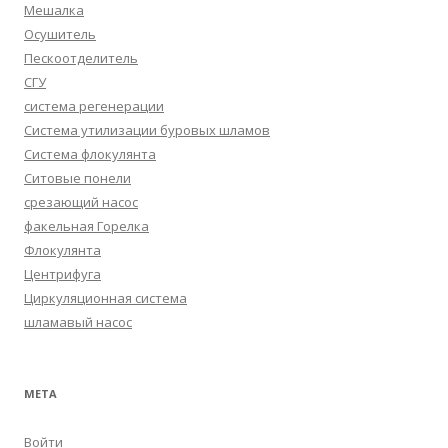
Мешалка
Осушитель
Пескоотделитель
СГУ
система регенерации
Система утилизации буровых шламов
Система флокулянта
Ситовые понели
срезающий насос
факельная Горелка
Флокулянта
Центрифуга
Циркуляционная система
шламавый насос
МЕТА
Войти