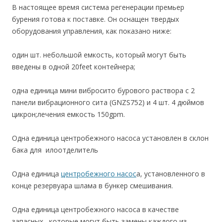
В настоящее время система регенерации премьер
бурения готова к поставке. Он оснащен твердых
оборудования управления, как показано ниже:
один шт. небольшой емкость, который могут быть
введены в одной 20feet контейнера;
одна единица мини вибросито бурового раствора с 2
панели вибрационного сита (GNZS752) и 4 шт. 4 дюймов
цикрон;лечения емкость 150gpm.
Одна единица центробежного насоса установлен в склон
бака для илоотделитель
Одна единица
центробежного насос
а, установленного в
конце резервуара шлама в бункер смешивания.
Одна единица центробежного насоса в качестве
запасных , которые могут быть замены каждого из