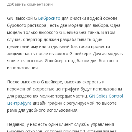
Добавить комментарий
GN высокой G
Вибросито
для очистки водной основе
бурового раствора , есть две модели для выбора. Одна
модель только высокого G шейкер без танка. В этом
случае, оператор должен разрабатывать один
цементный яму или отдельный бак грязи провести
жидкую часть после высокого G шейкере. Другая модель
является высокая G шейкер с под баком для быстрого
использования.
После высокого G шейкере, высокая скорость и
переменной скоростью центрифуги будут использованы
для разделения мелких твердых частиц.
GN Solids Control
Центрифуга
дизайн графин с регулируемой по высоте
раме для удобного использования.
Недавно, у нас есть один клиент службы управления
буровых отходов, который покупает 1 устанавливает