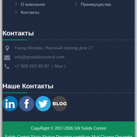
О компании
Преимущества
Контакты
Контакты
Город Москва, Научный проезд дом 17
info@gnsolidscontrol.com
+7 909 663 99-87（ Мах )
Наше Контакты
CopyRight © 2017-2026 GN Solids Control
Solids Control
Shale Shaker
Decanter centrifuge
Mud Cleaner
Desander