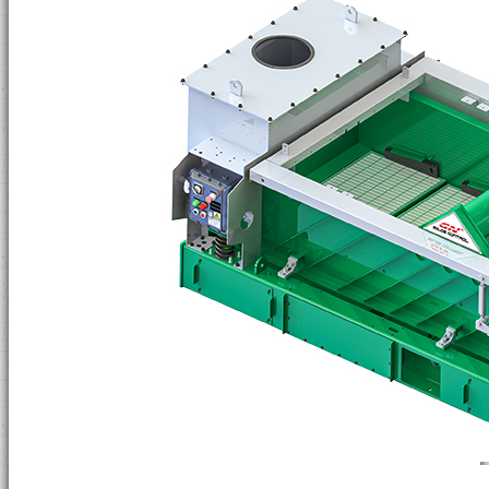
Liquid Mud Plant
Solids Removal Unit
ВИДЕО
НОВОСТИ
КОНТАКТЫ
Dredge Slurry Dewatering System
Ёмкость бурового раствора
Утилизация Буровых Отходов
Система переработки нефтешламов
Система утилизации буровых отходов
Вертикальный осушитель
Центрифуга утилизации буровых отхо
Осушительное вибросито с высокой G
Флокуляционная установка