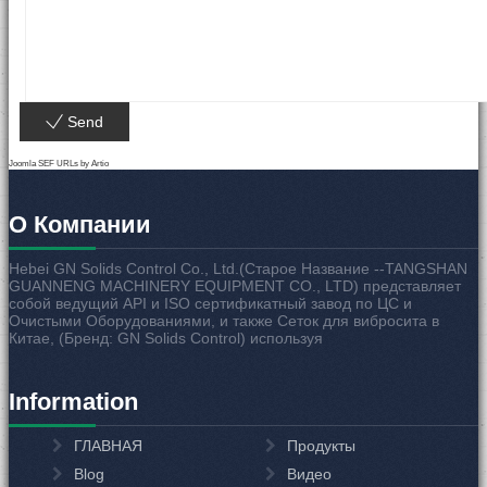
Send
Joomla SEF URLs by Artio
О Компании
Hebei GN Solids Control Co., Ltd.(Старое Название --TANGSHAN
GUANNENG MACHINERY EQUIPMENT CO., LTD) представляет
собой ведущий API и ISO сертификатный завод по ЦС и
Очистыми Оборудованиями, и также Сеток для вибросита в
Китае, (Бренд: GN Solids Control) используя
Information
ГЛАВНАЯ
Продукты
Blog
Видео