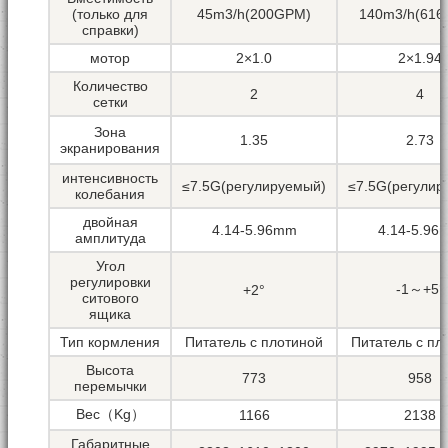
(только для
45m3/h(200GPM)
140m3/h(61
справки)
мотор
2×1.0
2×1.94
Количество
2
4
сетки
Зона
1.35
2.73
экранирования
интенсивность
≤7.5G(регулируемый)
≤7.5G(регулир
колебания
двойная
4.14-5.96mm
4.14-5.96
амплитуда
Угол
регулировки
-1～+5°
+2°
ситового
ящика
Тип кормления
Питатель с плотиной
Питатель с пл
Высота
773
958
перемычки
Вес（Kg）
1166
2138
Габаритные