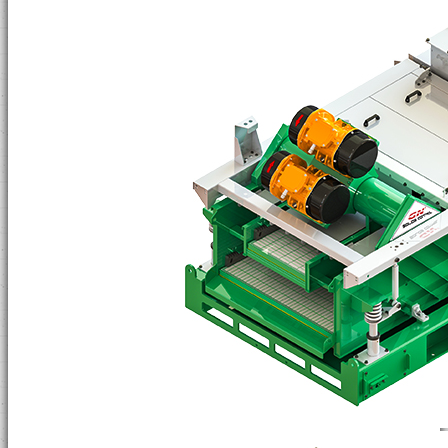
Блочная установка утилизации буровы
винтовой насос
Шнековый Конвейер
Вакуумный насос для шлама
EX Electrical Control
Pressurized Control Panels
Вызрывозащищенный Пульт Управле
Взрыозащищенный соединитель
Взрыозащищенный ПУ
Контроль твердых фаз
Линейное Вибросито