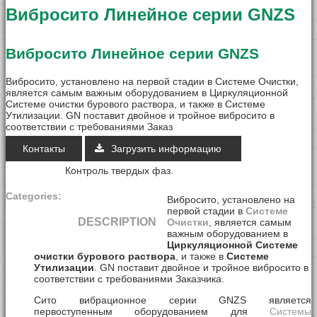
Вибросито Линейное серии GNZS
Industry Centrifuges
Вибросито Линейное серии GNZS
3 Phase Decanter Centrifuge
Вибросито, установлено на первой стадии в Системе Очистки,
Центрифуга с 9-ом барабаном
является самым важным оборудованием в Циркуляционной
Системе очистки бурового раствора, и также в Системе
Высокоскоростная центрифуга с 14-о
Утилизации. GN поставит двойное и тройное вибросито в
соответствии с требованиями Заказ
Центрифуга с 18-ом барабаном
Контакты
Загрузить информацию
Центрифуга с 22-ом барабаном
Контроль твердых фаз
.
Categories:
Центрифуга с 30-ом барабаном
Вибросито, установлено на
первой стадии в
Системе
DESCRIPTION
Очистки
, является самым
Ситовые Панели
важным оборудованием в
Циркуляционной Системе
очистки бурового раствора
, и также в
Системе
Сменные сетки для вибросита Derrick
Утилизации
. GN поставит двойное и тройное вибросито в
соответствии с требованиями Заказчика.
Сменные сетки для вибросита NOV Br
Сито вибрационное серии GNZS является
первоступенным оборудованием для
Системы