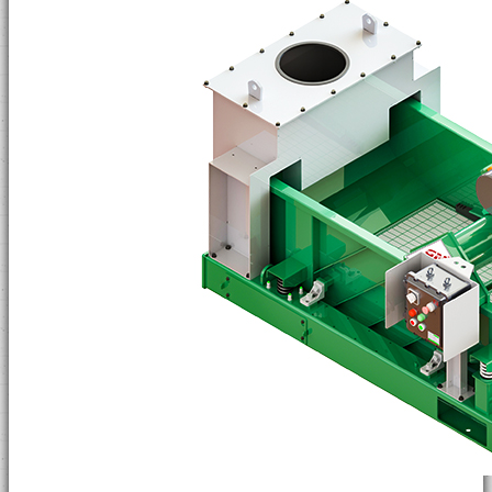
Гидроциклоная установка
Центрифуга
Пескоотделитель
Илоотделитель
Вакуумный дегазатор
Центробежный насос
Срезающий Насос
Гидросмеситель
перемешиватель
Газожидкий Сепаратор
Гидромонитор
Вертикальный Погружной Насос