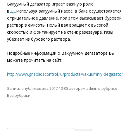
Вакуумный дегазатор играет важную ролю
в
ЦС
.Используя вакуумный насос, в баке осушествляется
отрицательное давление, при этом высасывает буровой
раствор в емксоть. Полый вал вращает с высокой
скоростью и фонтанирует на стенк резезвуара, газы
убежает из бурового раствора.
Подробные информации о Вакуумном дегазаторе Вы
можете прочитать на сайт:
http://www.gnsolidscontrol.ru/products/vakuumniy-degazator
Запись опубликована
2017-10-08
автором
admin
в рубрике
Без рубрики
.