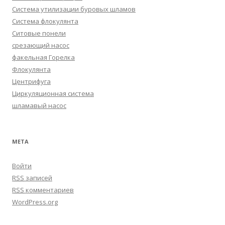
Система утилизации буровых шламов
Система флокулянта
Ситовые понели
срезающий насос
факельная Горелка
Флокулянта
Центрифуга
Циркуляционная система
шламавый насос
МЕТА
Войти
RSS
записей
RSS
комментариев
WordPress.org