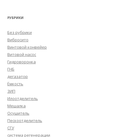
РУБРИКИ
Без рубрики
Вибросито
Винтовой конвейер
Витовой насос
Гидроворонка
ГНБ
дегазатор
Ёмкость
ЗИП
Илоотделитель
Мешалка
Осушитель
Пескоотделитель
СГУ
система регенерации