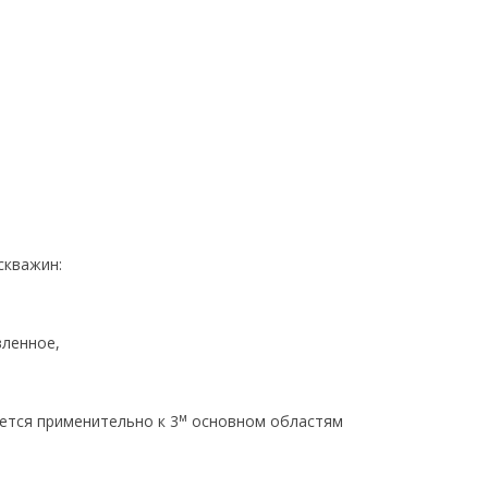
скважин:
вленное,
м
ется применительно к 3
основном областям