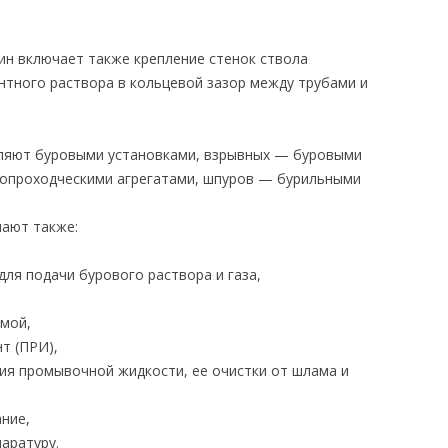
ин включает также крепление стенок ствола
нтного раствора в кольцевой зазор между трубами и
вляют буровыми установками, взрывных — буровыми
лопроходческими агрегатами, шпуров — бурильными
чают также:
для подачи бурового раствора и газа,
емой,
т (ПРИ),
ия промывочной жидкости, ее очистки от шлама и
ние,
аратуру.