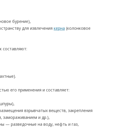
новое бурение),
остранству для извлечения
керна
(колонковое
 составляют:
,
ахтные).
стью его применения и составляет:
шпуры),
 размещения взрывчатых веществ, закрепления
 замораживанием и др.),
ны — разведочные на воду, нефть и газ,