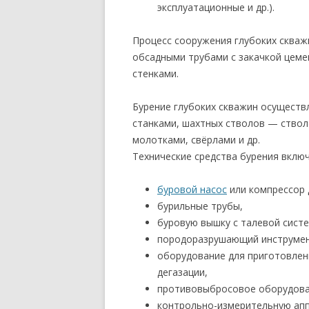
эксплуатационные и др.).
Процесс сооружения глубоких скваж
обсадными трубами с закачкой цеме
стенками.
Бурение глубоких скважин осущест
станками, шахтных стволов — ство
молотками, свёрлами и др.
Технические средства бурения вклю
буровой насос
или компрессор 
бурильные трубы,
буровую вышку с талевой сист
породоразрушающий инструмен
оборудование для приготовлен
дегазации,
противовыбросовое оборудова
контрольно-измерительную апп