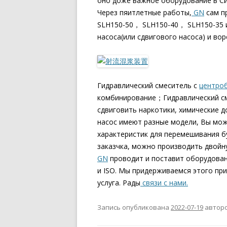
оно доже важное оборудование в Си
Через пяитлетные работы,
GN
сам п
SLH150-50， SLH150-40， SLH150-35 
насоса(или сдвигового насоса) и воро
Гидравлический смеситель с
центро
комбинирование；Гидравлический с
сдвиговить наркотики, химические 
насос имеют разные модели, Вы мож
характеристик для перемешивания б
заказчка, можно производить двойн
GN
проводит и поставит оборудован
и ISO. Мы придерживаемся этого при
услуга. Рады
связи с нами.
Запись опубликована
2022-07-19
автор