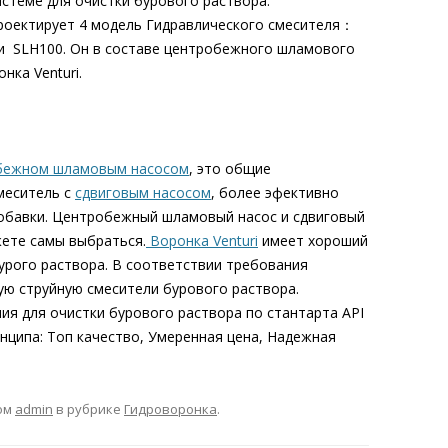
стеме для очистки бурового раствора.
роектирует 4 модель Гидравлического смесителя：
и SLH100. Он в составе центробежного шламового
нка Venturi.
бежном шламовым насосом
, это общие
меситель с
сдвиговым насосом
, более эфективно
добавки. Центробежный шламовый насос и сдвиговый
ете самы выбраться.
Воронка Venturi
имеет хороший
урого раствора. В соответствии требования
ую струйную смесители бурового раствора.
ия для очистки бурового раствора по стантарта API
нципа: Топ качество, Умеренная цена, Надежная
ом
admin
в рубрике
Гидроворонка
.