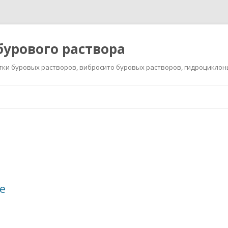
бурового раствора
тки буровых растворов, вибросито буровых растворов, гидроциклон
Перейти к содержимому
е