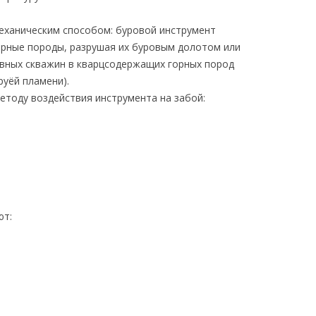
еханическим способом: буровой инструмент
орные породы, разрушая их буровым долотом или
ывных скважин в кварцсодержащих горных пород
руёй пламени).
етоду воздействия инструмента на забой:
ют: