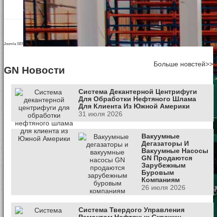
Share:
Joomla SEF URLs by Artio
Больше новстей>>
GN Новости
Система Декантерной Центрифуги
Для Обработки Нефтяного Шлама
Для Клиента Из Южной Америки
31 июля 2026
Вакуумные
Дегазаторы И
Вакуумные Насосы
GN Продаются
Зарубежным
Буровым
Компаниям
26 июля 2026
Система Твердого Управления
Ремонтом Нефтяных Скважин