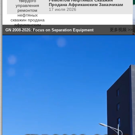
Продана Африканским Заказчикам
Китай
Россия
USA
17 июля 2026
Первый API
更多视频 >>
GN 2008-2026: Focus on Separation Equipment
Сертифицир
Завод по Си
Очистки из К