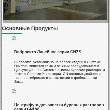
Основные Продукты
GN 2008-2026:
GN 6 Sets of TBM
Focus on
Slurry Separation
Separation
Systems Exported
Equipment
to South Korea
Вибросито Линейное серии GNZS
Вибросито, установлено на первой стадии в Системе
Очистки, является самым важным оборудованием в
Циркуляционной Системе очистки бурового раствора, и
также в Системе Утилизации. GN поставит двойное и
тройное вибросито в соответствии с требованиями
Заказ
Центрифуга для очистки буровых растворов
серии GNLW