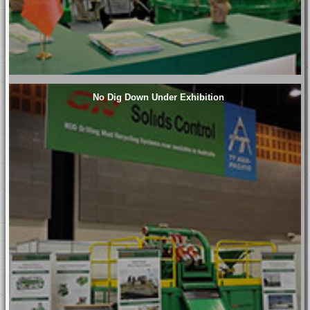
No Dig Down Under Exhibition
3rd Unit!
30,000BBL
Offshore Liquid
Mud Plant to South
America – Repeat
Orders Prove
Strength