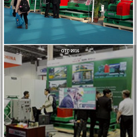
OTC 2016
Offshore Drilling
GNTBM-720B
Solids Control
Tunneling slurry
System
separation system
Customized for
successfully
Harsh Offshore
applied in South
Operations in
Korea
Northern Europe