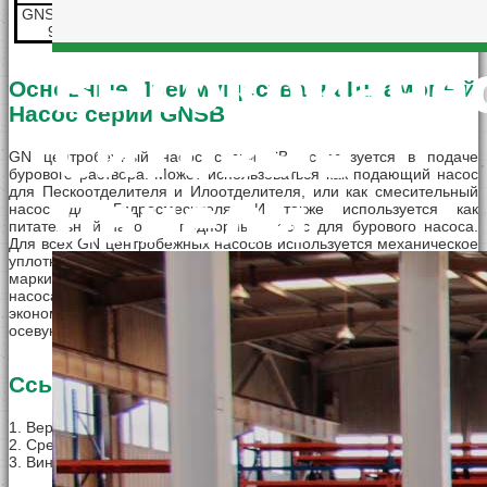
45(198GPM)
25
11(15HP)
GNSB4x3A-
1750(60Hz)
9.5
9.5J
Высококаче
Основные Преимущества на Шламовый
Насос серии GNSB
Ситовые
GN центробежный насос серии SB используется в подаче
бурового раствора. Может использоваться как подающий насос
Панели
для Пескоотделителя и Илоотделителя, или как смесительный
насос для Гидросмесителя. И также используется как
питательный насос, и подпорный насос для бурового насоса.
Для всех GN центробежных насосов используется механическое
уплотнение с карбидном сплавом и подшипником известной
марки. И запчасти может изменяются друг дургу с большенством
насоса международного бренда, чтобы помочь клиентам
экономить запчасти. С открытой крыльчаткой может снизить
осевую нагрузку, лекго при монтаже, ремонте и демонтаже
Ссылки на другие насосы
1. Вертикальный Погружной Насос серии GNYZ
2. Срезающий Насос серии GNJBQ
3. Винтовой Насос серии GNG