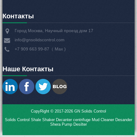
трёхфазная горизонтальная центрифуга
Контакты
GN Трехфазная центрифуга использована для
разделения трехфазных материалов. В зависимости от
Город Москва, Научный проезд дом 17
плотности материала, под действием центробежной
силы, для достижения разделения твердых, жидких,
info@gnsolidscontrol.com
жидкофазных.
+7 909 663 99-87（ Мах )
Наше Контакты
CopyRight © 2017-2026 GN Solids Control
Solids Control
Shale Shaker
Decanter centrifuge
Mud Cleaner
Desander
Shera Pump
Desilter