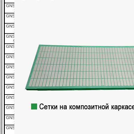
11J
GNSB6x5A-
1450
13
13J
(50Hz)
200(880GPM)
35
45(60HP)
GNSB6x5A-
1750(60Hz)
10
10J
GNSB6x5A-
1450(50Hz)
12
12J
150(660GPM)
30
37(50HP)
GNSB6x5A-
1750(60Hz)
9.5
9.5J
GNSB5x4A-
1450(50Hz)
13
13J
120(528GPM)
35
30(40HP)
GNSB5x4A-
1750(60Hz)
11
11J
GNSB5x4A-
1450(50Hz)
12
12J
90(400GPM)
30
22(30HP)
GNSB5x4A-
1750(60Hz)
10
10J
GNSB4x3A-
1450(50Hz)
13
13J
65(286GPM)
35
18.5(25HP)
GNSB4x3A-
1750(60Hz)
12
12J
GNSB4x3A-
1450(50Hz)
12
12J
55(242GPM)
28
15(20HP)
GNSB4x3A-
1750(60Hz)
10
10J
GNSB4x3A-
1450(50Hz)
11
11J