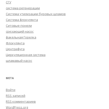
СГУ
система регенерации
Система утилизации буровых шламов
Система флокулянта
Ситовые понели
срезающий насос
факельная Горелка
Флокулянта
Центрифуга
Циркуляционная система
шламавый насос
МЕТА
Войти
RSS
записей
RSS
комментариев
WordPress.org