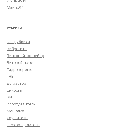
Июнь 2014
Май 2014
РУБРИКИ
Без рубрики
Вибросито
Винтовой конвейер
Витовой насос
Гидроворонка
ГНБ
дегазатор
Ёмкость
ЗИП
Илоотделитель
Мешалка
Осушитель
Пескоотделитель