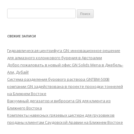
Найти:
СВЕЖИЕ ЗАПИСИ
Гидравлическая центрифуга GN: инновационное решение
для алмазного колонкового бурения в Австралии
Добро пожаловать в новый офис GN Solids Mena в Джебель-
Али, Дубай!
Система разделения бурового раствора GNTBM-500B
компании GN задействована в проекте проходки тоннелей
на Ближнем Востоке
Вакуумный дегазатор и вибросита GN для клиента из
Ближнего Востока
Комплекты навесных грязевых цистерн для грузовиков
проданы клиентам Саудовской Аравии на Ближнем Востоке