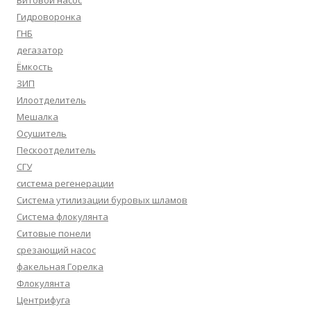
Витовой насос
Гидроворонка
ГНБ
дегазатор
Ёмкость
ЗИП
Илоотделитель
Мешалка
Осушитель
Пескоотделитель
СГУ
система регенерации
Система утилизации буровых шламов
Система флокулянта
Ситовые понели
срезающий насос
факельная Горелка
Флокулянта
Центрифуга