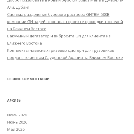
Добро пожаловать в новый офис GN Solids Mena в Джебель-
Али, Дубай!
Система разделения бурового раствора GNTBM-500B
компании GN задействована в проекте проходки тоннелей
на Ближнем Востоке
Вакуумный дегазатор и вибросита GN для клиента из
Ближнего Востока
Комплекты навесных грязевых цистерн для грузовиков
проданы клиентам Саудовской Аравии на Ближнем Востоке
СВЕЖИЕ КОММЕНТАРИИ
АРХИВЫ
Июль 2026
Июнь 2026
Май 2026