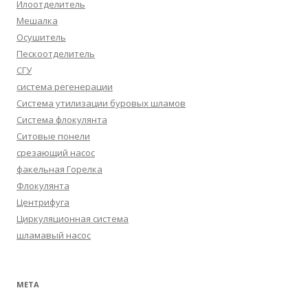
Илоотделитель
Мешалка
Осушитель
Пескоотделитель
СГУ
система регенерации
Система утилизации буровых шламов
Система флокулянта
Ситовые понели
срезающий насос
факельная Горелка
Флокулянта
Центрифуга
Циркуляционная система
шламавый насос
МЕТА