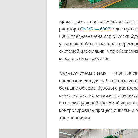
Кроме того, в поставку были включ
раствора
GNMS — 600B
и две муль
600B предназначена для очистки бур
установках. Она оснащена совреме
системой циркуляции, что обеспечи
механических примесей.
Мультисистема GNMS — 1000B, в св
предназначена для работы на крупн
большие объемы бурового раствора 
качество раствора даже при интенс
интеллектуальной системой управле
контролировать процесс очистки и 
требованиями.