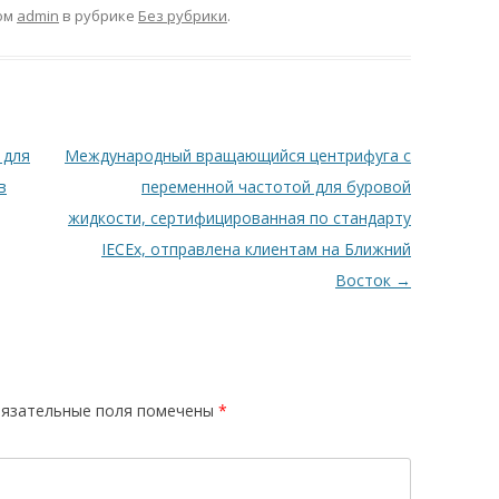
ом
admin
в рубрике
Без рубрики
.
 для
Международный вращающийся центрифуга с
в
переменной частотой для буровой
жидкости, сертифицированная по стандарту
IECEx, отправлена клиентам на Ближний
Восток
→
язательные поля помечены
*