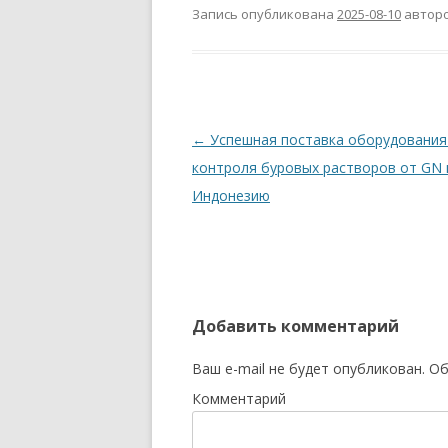
Запись опубликована
2025-08-10
автор
Навигация по записям
←
Успешная поставка оборудования
контроля буровых растворов от GN 
Индонезию
Добавить комментарий
Ваш e-mail не будет опубликован.
Об
Комментарий