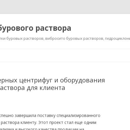
бурового раствора
тки буровых растворов, вибросито буровых растворов, гидроциклон
Перейти к содержимому
ерных центрифуг и оборудования
раствора для клиента
спешно завершила поставку специализированного
 раствора клиенту. Этот проект стал еще одним
лизма и высокого качества продукции на