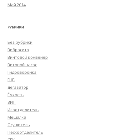
Май 2014
РУБРИКИ
Без рубрики
Вибросито
Винтовой конвейер
Витовой насос
Гидроворонка
ГНБ
дегазатор
Ёмкость
ЗИП
Илоотделитель
Мешалка
Осушитель
Пескоотделитель
СГУ