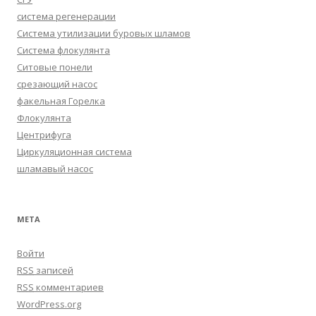
система регенерации
Система утилизации буровых шламов
Система флокулянта
Ситовые понели
срезающий насос
факельная Горелка
Флокулянта
Центрифуга
Циркуляционная система
шламавый насос
МЕТА
Войти
RSS
записей
RSS
комментариев
WordPress.org