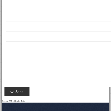
Send
Joomla SEF URLs by Artio