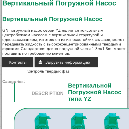
Вертикальный Погружной Насос
Блочная установка утилизации буровы
винтовой насос
Вертикальный Погружной Насос
Шнековый Конвейер
GN погружный насос серии YZ является консольным
центробежном насосом с вертикальной структурой и
Вакуумный насос для шлама
одновсасыванием, изготовлен из износостойких сплавов, может
передавать жидкость с высококонцентрированными твердыми
фразами.Стандартная длина погружной части 1.3m/1.5m, может
EX Electrical Control
поставить по требованию клиентов.
Pressurized Control Panels
Контакты
Загрузить информацию
Контроль твердых фаз
.
Вызрывозащищенный Пульт Управле
Categories:
Взрыозащищенный соединитель
Вертикальной
Погружной Насос
DESCRIPTION
Взрыозащищенный ПУ
типа YZ
Контроль твердых фаз
Линейное Вибросито