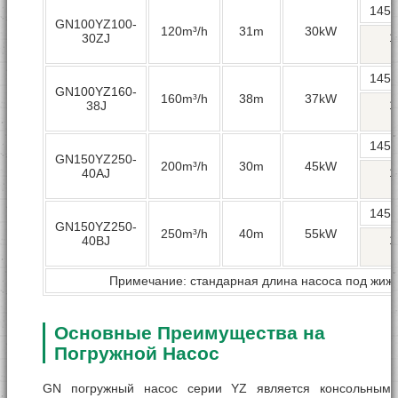
145
GN100YZ100-
120m³/h
31m
30kW
1
30ZJ
145
GN100YZ160-
160m³/h
38m
37kW
1
38J
145
GN150YZ250-
200m³/h
30m
45kW
1
40AJ
145
GN150YZ250-
250m³/h
40m
55kW
1
40BJ
Примечание: стандарная длина насоса под жижк
Основные Преимущества на
Погружной Насос
GN погружный насос серии YZ является консольным