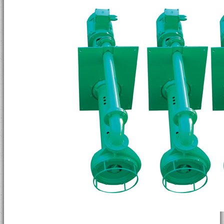
Liquid Mud Plant
Solids Removal Unit
ВИДЕО
НОВОСТИ
КОНТАКТЫ
Dredge Slurry Dewatering System
Ёмкость бурового раствора
Утилизация Буровых Отходов
Система переработки нефтешламов
Система утилизации буровых отходов
Вертикальный осушитель
Центрифуга утилизации буровых отхо
Осушительное вибросито с высокой G
Флокуляционная установка